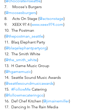
(
@chocolateinseattle
)
7.     Moose's Burgers 
(
@moosesburgers
) 
8.     Acts On Stage (
@actsonstage
)
9.     XEEX 97.4 (
www.xeex974.com
)
10.  The Postman 
(
@thepostman_seattle
)
11.  Blaq Elephant Party 
(
@blaqelephantpartyorg
)
12.  The Smith White 
(
@the_smith_white
)
13.  H Game Muzic Group 
(
@hgamemuzic
)
14.  Seattle Sound Music Awards 
(
@seattlesoundmusicawards
)
15.  
#FollowMe
 Catering 
(
@followmecateringco
)
16.  Def Chef Kitchen (
@jimainemiller
)
17.  Dancing In The Rain Media 