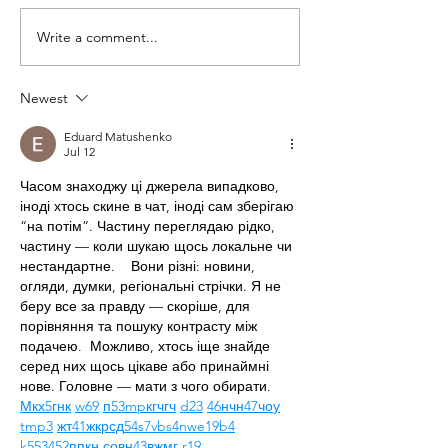
Write a comment...
Staying Connect(ed)
BUILD Celebra
through Color
Mothers, Matr
and Communi
Newest
the 6th Annua
Eduard Matushenko
Mother's Day
Jul 12
Celebration
Часом знаходжу ці джерела випадково, 
іноді хтось скине в чат, іноді сам зберігаю 
“на потім”. Частину переглядаю рідко, 
частину — коли шукаю щось локальне чи 
нестандартне.    Вони різні: новини, 
огляди, думки, регіональні стрічки. Я не 
беру все за правду — скоріше, для 
порівняння та пошуку контрасту між 
подачею.  Можливо, хтось іще знайде 
серед них щось цікаве або принаймні 
нове. Головне — мати з чого обирати.  
М
к
х
5
г
нк
w69
п
53
mp
кг
чг
ч
d23
46
н
чн
47
чо
у
tmp3
жт
41
ж
кр
сд
54
s7
vb
s4
nw
e19
b4
k55
34
52
пп
кн
с
о
вн
43
вж
мг
r19