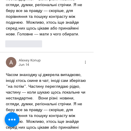
огляди, думки, регіональні стрічки. Я не 
беру все за правду — скоріше, для 
порівняння та пошуку контрасту між 
подачею.  Можливо, хтось іще знайде 
серед них щось цікаве або принаймні 
нове. Головне — мати з чого обирати. 
Like
Reply
Alexey Konup
Jun 14
Часом знаходжу ці джерела випадково, 
іноді хтось скине в чат, іноді сам зберігаю 
“на потім”. Частину переглядаю рідко, 
частину — коли шукаю щось локальне чи 
нестандартне.    Вони різні: новини, 
огляди, думки, регіональні стрічки. Я не 
беру все за правду — скоріше, для 
порівняння та пошуку контрасту між 
подачею.  Можливо, хтось іще знайде 
серед них щось цікаве або принаймні 