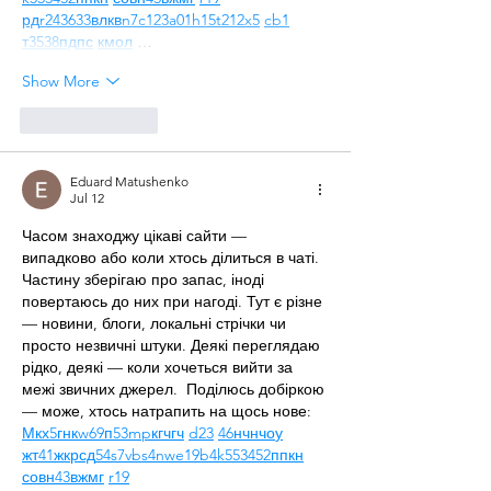
рд
r24
36
33
вл
кв
n7
c123
a01
h15
t21
2x5
cb1
т
35
38
пд
пс
км
ол
 …
Show More
Like
Reply
Eduard Matushenko
Jul 12
Часом знаходжу цікаві сайти — 
випадково або коли хтось ділиться в чаті. 
Частину зберігаю про запас, іноді 
повертаюсь до них при нагоді. Тут є різне 
— новини, блоги, локальні стрічки чи 
просто незвичні штуки. Деякі переглядаю 
рідко, деякі — коли хочеться вийти за 
межі звичних джерел.  Поділюсь добіркою 
— може, хтось натрапить на щось нове:  
М
к
х
5
г
нк
w69
п
53
mp
кг
чг
ч
d23
46
н
чн
чо
у
жт
41
ж
кр
сд
54
s7
vb
s4
nw
e19
b4
k55
34
52
пп
кн
с
о
вн
43
вж
мг
r19