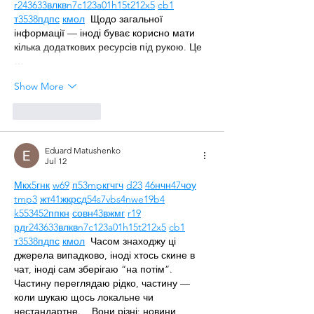
r24
36
33
вл
кв
n7
c123
a01
h15
t21
2x5
cb1
т
35
38
пд
пс
км
ол
  Щодо загальної 
інформації — іноді буває корисно мати 
кілька додаткових ресурсів під рукою. Це 
…
Show More
Like
Reply
Eduard Matushenko
Jul 12
М
к
х
5
г
нк
w69
п
53
mp
кг
чг
ч
d23
46
н
чн
47
чо
у
tmp3
жт
41
ж
кр
сд
54
s7
vb
s4
nw
e19
b4
k55
34
52
пп
кн
с
о
вн
43
вж
мг
r19
рд
r24
36
33
вл
кв
n7
c123
a01
h15
t21
2x5
cb1
т
35
38
пд
пс
км
ол
  Часом знаходжу ці 
джерела випадково, іноді хтось скине в 
чат, іноді сам зберігаю “на потім”. 
Частину переглядаю рідко, частину — 
коли шукаю щось локальне чи 
нестандартне.    Вони різні: новини, 