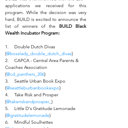
applications we received for this 
program. While the decision was very 
hard, BUILD is excited to announce the 
list of winners of the
 BUILD Black 
Wealth Incubator Program:
1.     Double Dutch Divas 
(
@bosslady_double_dutch_divas
)
2.     CAPCA - Central Area Parents & 
Coaches Association 
(
@cd_panthers_206
)
3.     Seattle Urban Book Expo 
(
@seattleburbanbookexpo
)
4.     Take Risk and Prosper 
(
@takeriskandprosper_
)
5.     Little D's Gratitude Lemonade 
(
@gratitudelemonade
)
6.     Mindful Soulhettes 